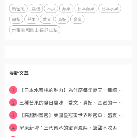
哈密瓜
荔枝
木瓜
蘋果
日本蘋果
日本水果
鳳梨
芒果
愛文
貴妃
金蜜
水蜜桃 和歌山.長野 山梨
最新文章
1
【日本水蜜桃的魅力】為什麼每年夏天，都讓⋯
2
三種芒果的夏日風味｜愛文、貴妃、金蜜的一⋯
3
【高超甜蜜密】美國皇冠蜜世界哈密瓜：盛夏⋯
4
屏東新埤：三代傳承的蜜香鳳梨，酸甜不咬舌